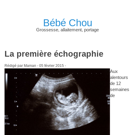
Bébé Chou
Grossesse, allaitement, portage
La première échographie
Rédigé par Maman -
05 février 2015
-
Aux
alentours
de 12
semaines
de