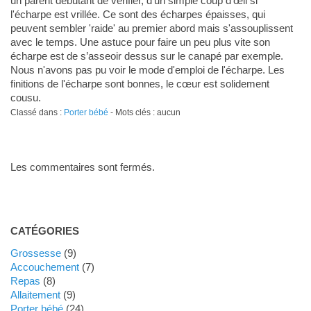
un parent débutant de vérifier, d'un simple coup d’œil si
l'écharpe est vrillée. Ce sont des écharpes épaisses, qui
peuvent sembler 'raide' au premier abord mais s'assouplissent
avec le temps. Une astuce pour faire un peu plus vite son
écharpe est de s’asseoir dessus sur le canapé par exemple.
Nous n'avons pas pu voir le mode d'emploi de l'écharpe. Les
finitions de l'écharpe sont bonnes, le cœur est solidement
cousu.
Classé dans :
Porter bébé
- Mots clés : aucun
Les commentaires sont fermés.
CATÉGORIES
Grossesse
(9)
Accouchement
(7)
Repas
(8)
Allaitement
(9)
Porter bébé
(24)