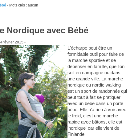
bébé
- Mots clés : aucun
e Nordique avec Bébé
4 février 2015
-
L'écharpe peut être un
formidable outil pour faire de
la marche sportive et se
dépenser en famille, que l'on
soit en campagne ou dans
une grande ville. La marche
nordique ou nordic walking
est un sport de randonnée qui
peut tout à fait se pratiquer
avec un bébé dans un porte
bébé. Elle n'a rien à voir avec
le froid, c'est une marche
rapide avec bâtons, elle est
'nordique' car elle vient de
Finlande.