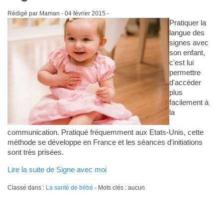
Rédigé par Maman -
04 février 2015
-
Pratiquer la
langue des
signes avec
son enfant,
c'est lui
permettre
d'accéder
plus
facilement à
la
communication. Pratiqué fréquemment aux Etats-Unis, cette
méthode se développe en France et les séances d'initiations
sont très prisées.
Lire la suite de Signe avec moi
Classé dans :
La santé de bébé
- Mots clés : aucun